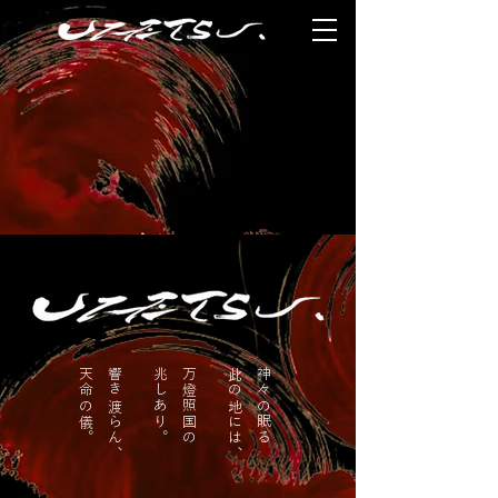
天命の儀。
響き渡らん、
兆しあり。​
万燈照国の
此の地には、
神々の眠る